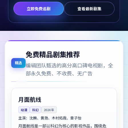
立即免费追剧
查看最新剧集
免费精品剧集推荐
精选
编辑团队甄选的高分高口碑电视剧，全
部永久免费、不收费、无广告
112分钟
高分
美国
月面航线
动漫
科幻
2024
年
主演：
沈腾、黄渤、木村拓哉、章子怡
月面航线是一部以科幻为核心的影视作品，围绕危