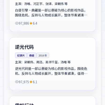
主演：
汤唯、河正宇、张译、梁朝伟 等
白昼引擎·典藏是一部以悬疑为核心的影视作品，
围绕危机、反转与人物成长展开，整体节奏紧凑，
值得推荐观看。
97,986
6.4
115分钟
热播
中国
逆光代码
纪录片
悬疑
2016
年
主演：
梁朝伟、周迅、易烊千玺、汤唯 等
逆光代码是一部以悬疑为核心的影视作品，围绕危
机、反转与人物成长展开，整体节奏紧凑，值得推
荐观看。
97,975
6.1
140分钟
杜比
美国