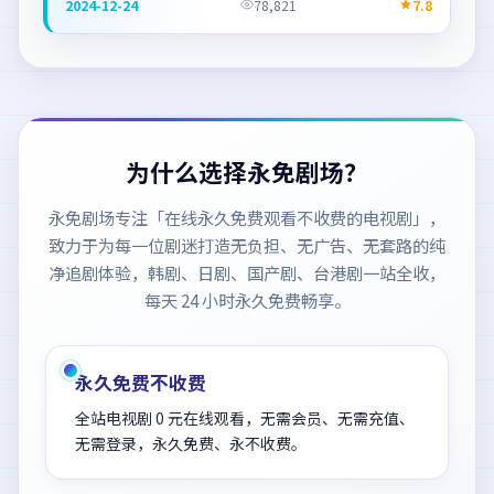
2024-12-24
78,821
7.8
为什么选择永免剧场？
永免剧场专注「
在线永久免费观看不收费的电视剧
」，
致力于为每一位剧迷打造无负担、无广告、无套路的纯
净追剧体验，韩剧、日剧、国产剧、台港剧一站全收，
每天 24 小时永久免费畅享。
永久免费不收费
全站电视剧 0 元在线观看，无需会员、无需充值、
无需登录，永久免费、永不收费。