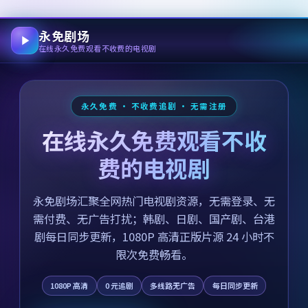
永免剧场
在线永久免费观看不收费的电视剧
永久免费 · 不收费追剧 · 无需注册
在线永久免费观看不收
费的电视剧
永免剧场汇聚全网热门电视剧资源，无需登录、无
需付费、无广告打扰；韩剧、日剧、国产剧、台港
剧每日同步更新，1080P 高清正版片源 24 小时不
限次免费畅看。
1080P 高清
0 元追剧
多线路无广告
每日同步更新