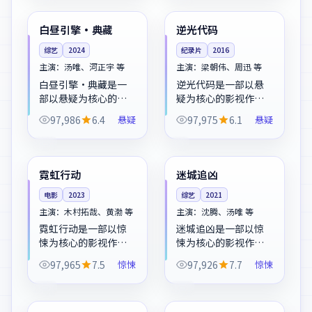
荐观看。
凑，值得推荐观看。
中国
中国
白昼引擎·典藏
逆光代码
综艺
2024
纪录片
2016
主演：
汤唯、河正宇 等
主演：
梁朝伟、周迅 等
白昼引擎·典藏是一
逆光代码是一部以悬
部以悬疑为核心的影
疑为核心的影视作
视作品，围绕危机、
品，围绕危机、反转
97,986
6.4
悬疑
97,975
6.1
悬疑
反转与人物成长展
与人物成长展开，整
开，整体节奏紧凑，
体节奏紧凑，值得推
99:50
99:21
杜比
4K
值得推荐观看。
荐观看。
美国
日本
霓虹行动
迷城追凶
电影
2023
综艺
2021
主演：
木村拓哉、黄渤 等
主演：
沈腾、汤唯 等
霓虹行动是一部以惊
迷城追凶是一部以惊
悚为核心的影视作
悚为核心的影视作
品，围绕危机、反转
品，围绕危机、反转
97,965
7.5
惊悚
97,926
7.7
惊悚
与人物成长展开，整
与人物成长展开，整
体节奏紧凑，值得推
体节奏紧凑，值得推
99:47
99:27
杜比
热播
荐观看。
荐观看。